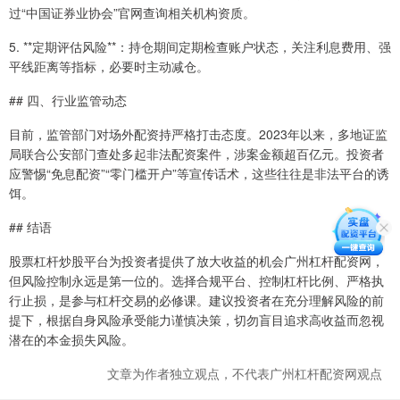
过“中国证券业协会”官网查询相关机构资质。
5. **定期评估风险**：持仓期间定期检查账户状态，关注利息费用、强
平线距离等指标，必要时主动减仓。
## 四、行业监管动态
目前，监管部门对场外配资持严格打击态度。2023年以来，多地证监
局联合公安部门查处多起非法配资案件，涉案金额超百亿元。投资者
应警惕“免息配资”“零门槛开户”等宣传话术，这些往往是非法平台的诱
饵。
## 结语
股票杠杆炒股平台为投资者提供了放大收益的机会广州杠杆配资网，
但风险控制永远是第一位的。选择合规平台、控制杠杆比例、严格执
行止损，是参与杠杆交易的必修课。建议投资者在充分理解风险的前
提下，根据自身风险承受能力谨慎决策，切勿盲目追求高收益而忽视
潜在的本金损失风险。
文章为作者独立观点，不代表广州杠杆配资网观点