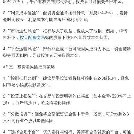
50%-70%），平台有权强制卖出持仓，投资者可能损失全部本金。
2. **利息成本侵蚀**：配资资金通常按日计息（月息1%-3%），若持
仓时间较长，利息成本可能显著压缩利润空间。
3. **市场波动风险**：杠杆放大了收益，也放大了亏损。例如，10倍
杠杆下，
按天配资交易
标的股票下跌10%即导致本金归零。
4. **平台运营风险**：部分非正规平台可能因风控能力不足、资金链断
裂等原因倒闭，导致投资者无法取回本金。
## 三、投资者风险控制策略
1. **控制杠杆比例**：建议新手投资者将杠杆控制在2-3倍以内，避免
因市场小幅波动触发强平。
2. **设置止损位**：在交易前设定明确的止损点（如本金亏损20%即止
损），并严格执行，避免情绪化操作。
3. **分散投资**：避免将全部配资资金集中于单一股票，可分散到2-3
只不同行业个股以降低风险。
4. **选择合规平台**：优先选择与银行、券商有合作背景的平台，可通